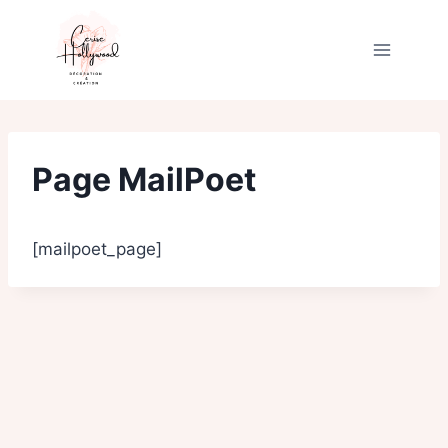
Skip
to
content
Page MailPoet
[mailpoet_page]